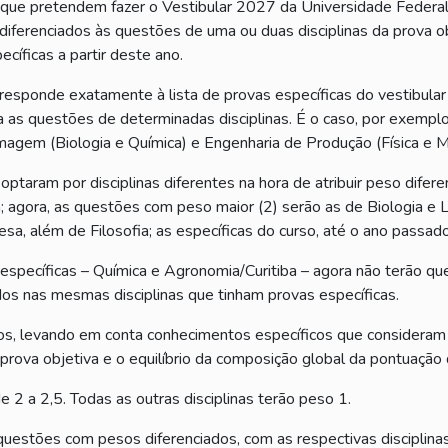
 que pretendem fazer o Vestibular 2027 da Universidade Feder
diferenciados às questões de uma ou duas disciplinas da prova ob
íficas a partir deste ano.
rresponde exatamente à lista de provas específicas do vestibular
a as questões de determinadas disciplinas. É o caso, por exemplo
magem (Biologia e Química) e Engenharia de Produção (Física e M
optaram por disciplinas diferentes na hora de atribuir peso difere
a; agora, as questões com peso maior (2) serão as de Biologia e
, além de Filosofia; as específicas do curso, até o ano passado,
 específicas – Química e Agronomia/Curitiba – agora não terão q
os nas mesmas disciplinas que tinham provas específicas.
sos, levando em conta conhecimentos específicos que consideram 
prova objetiva e o equilíbrio da composição global da pontuação 
de 2 a 2,5. Todas as outras disciplinas terão peso 1.
 questões com pesos diferenciados, com as respectivas disciplin