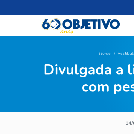
Home
Vestibul
Divulgada a l
com pes
14/