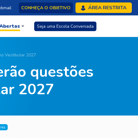
ÁREA RESTRITA
bmail
CONHEÇA O OBJETIVO
 Abertas
Seja uma Escola Conveniada
no Vestibular 2027
terão questões
lar 2027
ares