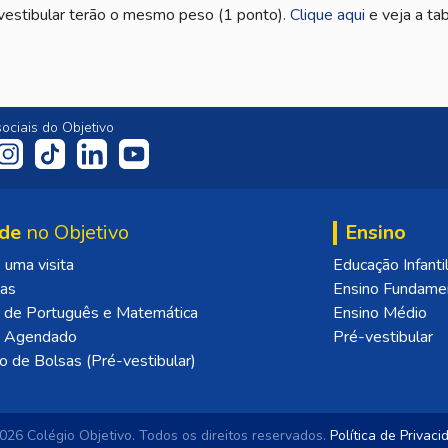
 vestibular terão o mesmo peso (1 ponto).
Clique aqui
e veja a tab
ociais do Objetivo
de
no Objetivo
Ensino
uma visita
Educação Infanti
las
Ensino Fundame
 de Português e Matemática
Ensino Médio
o Agendado
Pré-vestibular
o de Bolsas (Pré-vestibular)
26 Colégio Objetivo.
Todos os direitos reservados.
Política de Privac