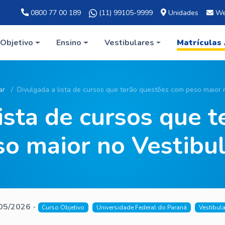
0800 77 00 189
(11) 99105-9999
Unidades
We
Objetivo
Ensino
Vestibulares
Matrículas
ar
Divulgada a lista de cursos que terão questões com peso maior 
ista de cursos que 
o maior no Vestibu
05/2026
-
Curso Objetivo
Universidade Federal do Paraná
Vestibul