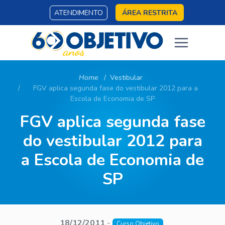
ATENDIMENTO
ÁREA RESTRITA
Home
Vestibular
FGV aplica segunda fase do vestibular 2012 para a
Escola de Economia de SP
FGV aplica segunda fase
do vestibular 2012 para
a Escola de Economia de
SP
18/12/2011
-
Curso Objetivo