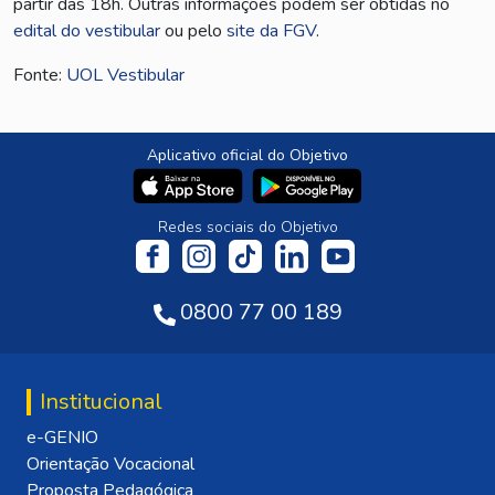
partir das 18h. Outras informações podem ser obtidas no
edital do vestibular
ou pelo
site da FGV
.
Fonte:
UOL Vestibular
Aplicativo oficial do Objetivo
Redes sociais do Objetivo
0800 77 00 189
Institucional
e-GENIO
Orientação Vocacional
Proposta Pedagógica