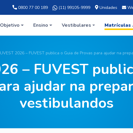
0800 77 00 189
(11) 99105-9999
Unidades
We
Objetivo
Ensino
Vestibulares
Matrículas
UVEST 2026 – FUVEST publica o Guia de Provas para ajudar na prepa
6 – FUVEST public
ara ajudar na prepa
vestibulandos