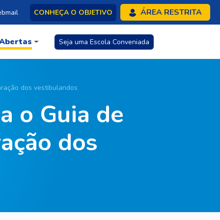
ÁREA RESTRITA
bmail
CONHEÇA O OBJETIVO
 Abertas
Seja uma Escola Conveniada
ração dos vestibulandos
a o Guia de
ração dos