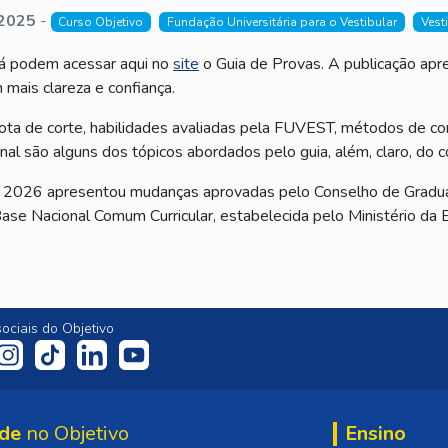
2025
-
Curso Objetivo
Fundação Universitária para o Vestibular
Vest
á podem acessar aqui no
site
o Guia de Provas. A publicação apr
mais clareza e confiança.
ta de corte, habilidades avaliadas pela FUVEST, métodos de corr
inal são alguns dos tópicos abordados pelo guia, além, claro, do 
ra 2026 apresentou mudanças aprovadas pelo Conselho de Gradu
se Nacional Comum Curricular, estabelecida pelo Ministério da 
ociais do Objetivo
de
no Objetivo
Ensino