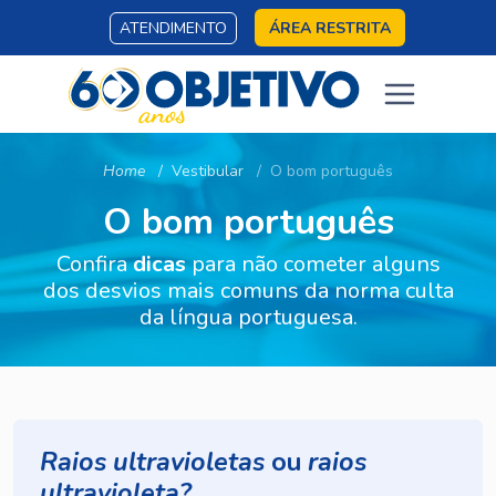
ATENDIMENTO
ÁREA RESTRITA
Home
Vestibular
O bom português
O bom português
Confira
dicas
para não cometer alguns
dos desvios mais comuns da norma culta
da língua portuguesa.
Raios ultravioletas
ou
raios
ultravioleta?