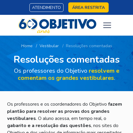
ATENDIMENTO
ÁREA RESTRITA
Home
Vestibular
Resoluções comentadas
Resoluções comentadas
Os professores do Objetivo
resolvem e
comentam os grandes vestibulares
.
Os professores e os coordenadores do Objetivo
fazem
plantão para resolver as provas dos grandes
vestibulares
. O aluno acessa, em tempo real, o
gabarito e a resolução das questões
, nos sites do
Objetivo e dos veículos de informação mais respeitados.