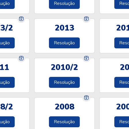
lução
Resolução
Reso
3/2
2013
20
lução
Resolução
Reso
11
2010/2
2
lução
Resolução
Reso
8/2
2008
20
lução
Resolução
Reso