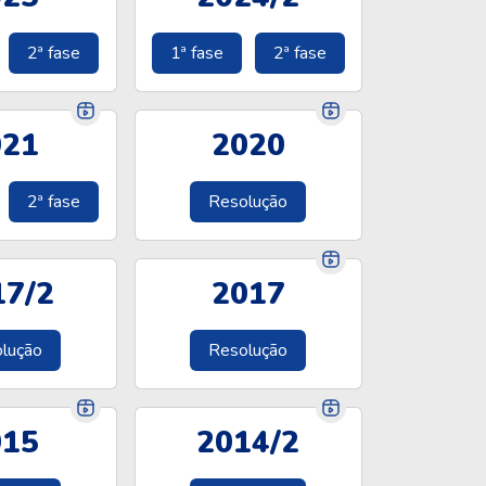
2ª fase
1ª fase
2ª fase
021
2020
2ª fase
Resolução
17/2
2017
lução
Resolução
015
2014/2