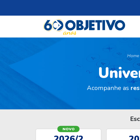
Home
Unive
Acompanhe as
re
Esc
NOVO
2026/2
20