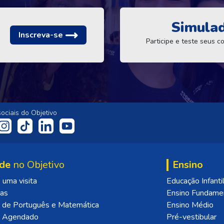
Simula
Inscreva-se
Participe e teste seus 
ociais do Objetivo
de
no Objetivo
Ensino
uma visita
Educação Infanti
las
Ensino Fundame
 de Português e Matemática
Ensino Médio
o Agendado
Pré-vestibular