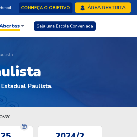
ÁREA RESTRITA
bmail
CONHEÇA O OBJETIVO
 Abertas
Seja uma Escola Conveniada
aulista
ulista
 Estadual Paulista
.
ova:
025
2024/2