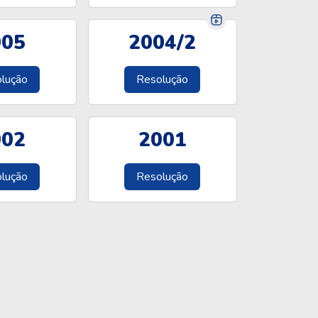
005
2004/2
lução
Resolução
002
2001
lução
Resolução