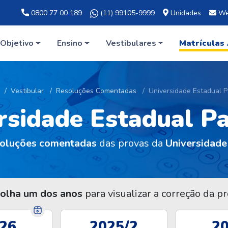
0800 77 00 189
(11) 99105-9999
Unidades
We
Objetivo
Ensino
Vestibulares
Matrículas
Vestibular
Resoluções Comentadas
Universidade Estadual P
rsidade Estadual Pa
soluções comentadas
das provas da
Universidade
olha um dos anos
para visualizar a correção da pr
26
2025/2
2