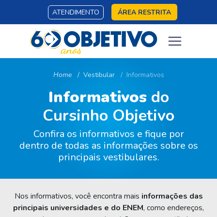
ATENDIMENTO
ÁREA RESTRITA
Home
Vestibular
Informativos
Informativos
do
Cursinho Objetivo
Confira os informativos e fique por
dentro de todas as informações sobre os
principais vestibulares.
Nos informativos, você encontra mais
informações das
principais universidades e do ENEM
, como endereços,