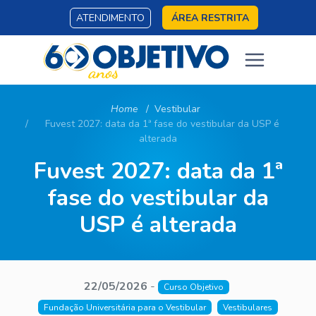
ATENDIMENTO
ÁREA RESTRITA
Home
Vestibular
Fuvest 2027: data da 1ª fase do vestibular da USP é
alterada
Fuvest 2027: data da 1ª
fase do vestibular da
USP é alterada
22/05/2026
-
Curso Objetivo
Fundação Universitária para o Vestibular
Vestibulares