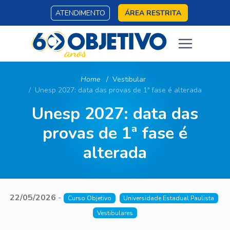
ATENDIMENTO
ÁREA RESTRITA
Home
Vestibular
Unesp 2027: data das provas de 1ª fase é alterada
Unesp 2027: data das
provas de 1ª fase é
alterada
22/05/2026
-
Curso Objetivo
Universidade Estadual Paulista
Vestibulares