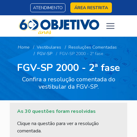
ATENDIMENTO
ÁREA RESTRITA
Home
Vestibulares
Resoluções Comentadas
FGV-SP
FGV-SP 2000 - 2ª fase
FGV-SP 2000 - 2ª fase
Confira a resolução comentada do
vestibular da FGV-SP.
As 30 questões foram resolvidas
Clique na questão para ver a resolução
comentada.